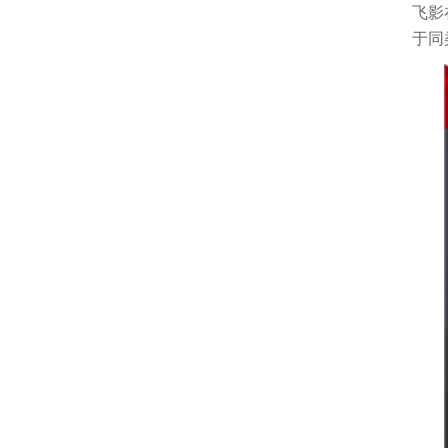
飞影
于同