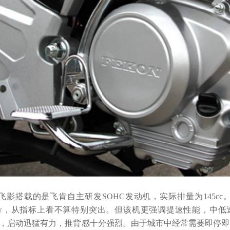
飞影搭载的是飞肯自主研发SOHC发动机，实际排量为145c
9kw，从指标上看不算特别突出。但该机更强调提速性能，中低速扭
12s，启动迅猛有力，推背感十分强烈。由于城市中经常需要即停即启