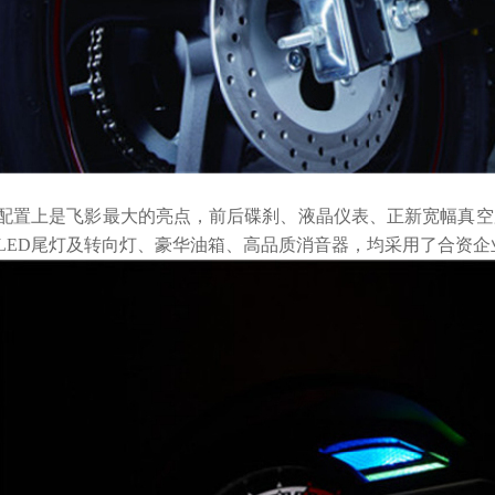
配置上是飞影最大的亮点，前后碟刹、液晶仪表、正新宽幅真空
LED尾灯及转向灯、豪华油箱、高品质消音器，均采用了合资