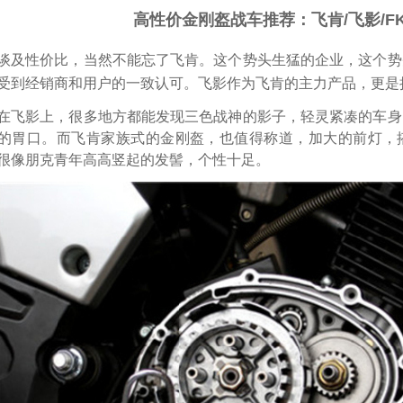
高性价金刚盔战车推荐：飞肯/飞影/FK1
谈及性价比，当然不能忘了飞肯。这个势头生猛的企业，这个势
受到经销商和用户的一致认可。飞影作为飞肯的主力产品，更是
在飞影上，很多地方都能发现三色战神的影子，轻灵紧凑的车身
的胃口。而飞肯家族式的金刚盔，也值得称道，加大的前灯，搭
很像朋克青年高高竖起的发髻，个性十足。